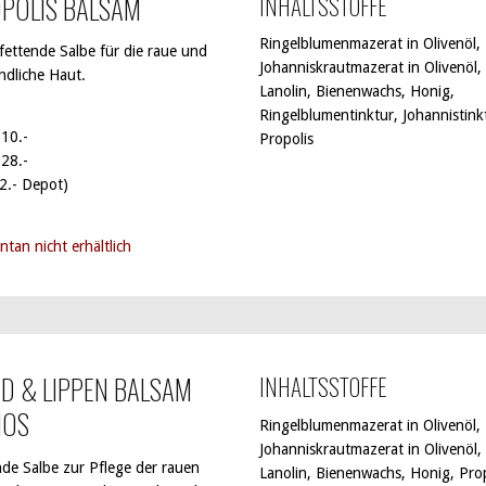
POLIS BALSAM
INHALTSSTOFFE
Ringelblumenmazerat in Olivenöl,
fettende Salbe für die raue und
Johanniskrautmazerat in Olivenöl,
ndliche Haut.
Lanolin, Bienenwachs, Honig,
Ringelblumentinktur, Johannistink
 10.-
Propolis
 28.-
 2.- Depot)
tan nicht erhältlich
D & LIPPEN BALSAM
INHALTSSTOFFE
MOS
Ringelblumenmazerat in Olivenöl,
Johanniskrautmazerat in Olivenöl,
nde Salbe zur Pflege der rauen
Lanolin, Bienenwachs, Honig, Prop