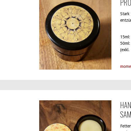
PRO
Stark 
entzü
15ml:
50ml:
(exkl.
momen
HAN
SA
Fette