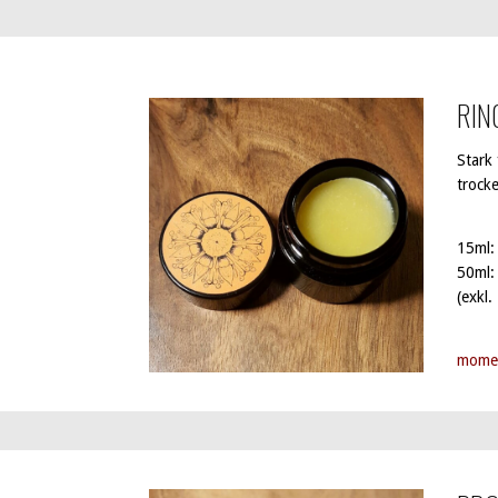
RIN
Stark 
trock
15ml: 
50ml:
(exkl.
momen