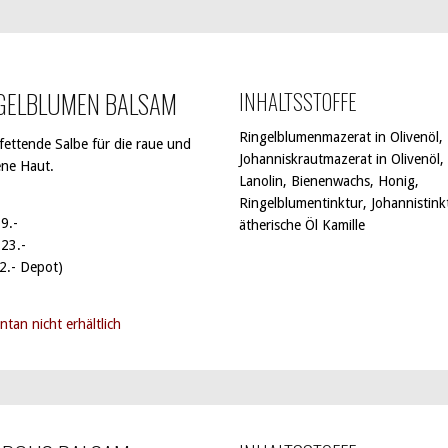
GELBLUMEN BALSAM
INHALTSSTOFFE
Ringelblumenmazerat in Olivenöl,
fettende Salbe für die raue und
Johanniskrautmazerat in Olivenöl,
ene Haut.
Lanolin, Bienenwachs, Honig,
Ringelblumentinktur, Johannistink
9.-
ätherische Öl Kamille
 23.-
 2.- Depot)
tan nicht erhältlich