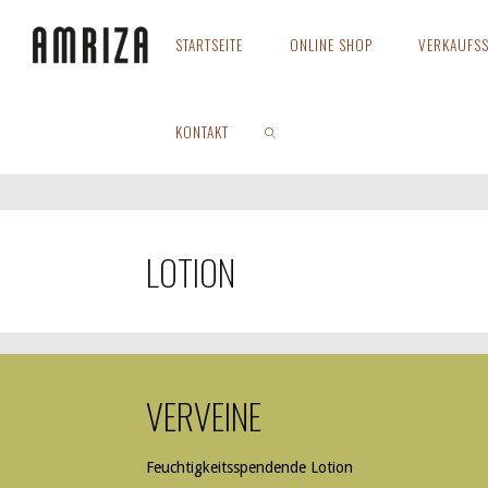
Zum
Inhalt
STARTSEITE
ONLINE SHOP
VERKAUFSS
springen
Start
Lotion & Balsam
KONTAKT
SUCHEN
LOTION
VERVEINE
Feuchtigkeitsspendende Lotion