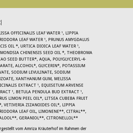
I
ISSA OFFICINALIS LEAF WATER ¹, LIPPIA
RIODORA LEAF WATER ¹, PRUNUS AMYGDALUS
CIS OIL *, URTICA DIOICA LEAF WATER ¹,
MONDSIA CHINENSIS SEED OIL *, THEOBROMA
AO SEED BUTTER*, AQUA, POLYGLYCERYL-4-
ARATE, ALCOHOL*, GLYCERIN*, POTASSIUM
VATE, SODIUM LEVULINATE, SODIUM
ZOATE, XANTHANUM GUM, MELISSA
ICINALIS EXTRACT ¹, EQUISETUM ARVENSE
RACT ¹, BETULA PENDULA BUD EXTRACT ¹,
RUS LIMON PEEL OIL*, LITSEA CUBEBA FRUIT
*, VETIVERIA ZIZANOIDES OIL*, LIPPIA
RIODORA LEAF OIL, LIMONENE**, CITRAL**,
ALOOL**, GERANIOL**, CITRONELLOL**
ergestellt vom Amriza Kräuterhof im Rahmen der