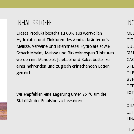
INHALTSSTOFFE
INC
Dieses Produkt besteht zu 60% aus wertvollen
MEL
Hydrolaten und Tinkturen des Amriza Kräuterhofs.
CIT
Melisse, Verveine und Brennnessel Hydrolate sowie
DUL
Schachtelhalm, Melisse und Birkenknospen Tinkturen
SIM
werden mit Mandelöl, Jojobaöl und Kakaobutter zu
CAC
einer nährenden und zugleich erfrischenden Lotion
STE
gerührt.
OLI
BEN
OFF
EXT
Wir empfehlen eine Lagerung unter 25 °C um die
CIT
Stabilität der Emulsion zu bewahren.
OIL
CIT
LIN
¹ h