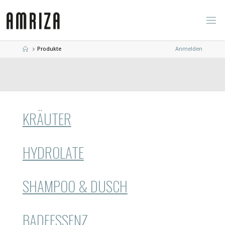
Zum
Inhalt
springen
Start
Produkte
Anmelden
KRÄUTER
HYDROLATE
SHAMPOO & DUSCH
BADEESSENZ