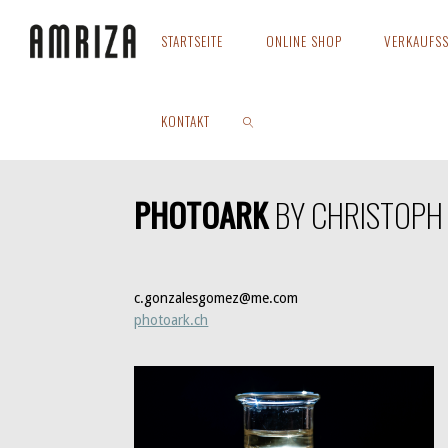
Zum
Inhalt
STARTSEITE
ONLINE SHOP
VERKAUFSS
springen
Start
Photoark – Christoph Gonzales Gomez
KONTAKT
PHOTOARK
BY
CHRISTOPH
SUCHEN
c.gonzalesgomez@me.com
photoark.ch