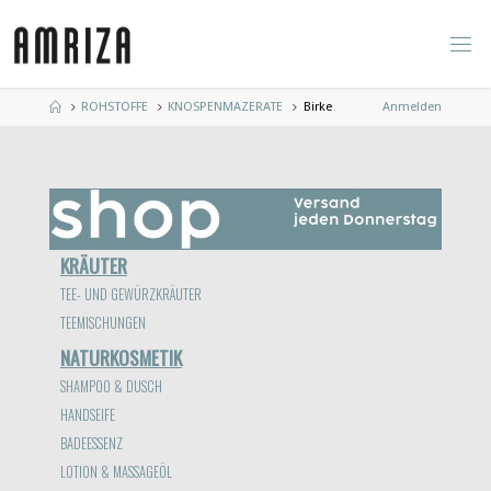
Zum
Inhalt
springen
Start
ROHSTOFFE
KNOSPENMAZERATE
Birke
Anmelden
KRÄUTER
TEE- UND GEWÜRZKRÄUTER
TEEMISCHUNGEN
NATURKOSMETIK
SHAMPOO & DUSCH
HANDSEIFE
BADEESSENZ
LOTION & MASSAGEÖL