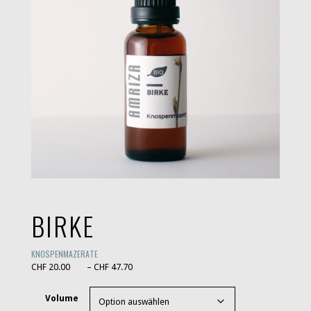
BIRKE
KNOSPENMAZERATE
Preisspanne: CHF 20.00 bis CHF 47.70
CHF
20.00
–
CHF
47.70
Volume