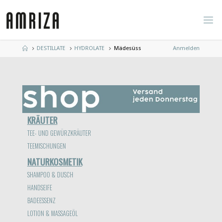
Zum
Inhalt
springen
Start
DESTILLATE
HYDROLATE
Mädesüss
Anmelden
KRÄUTER
TEE- UND GEWÜRZKRÄUTER
TEEMISCHUNGEN
NATURKOSMETIK
SHAMPOO & DUSCH
HANDSEIFE
BADEESSENZ
LOTION & MASSAGEÖL