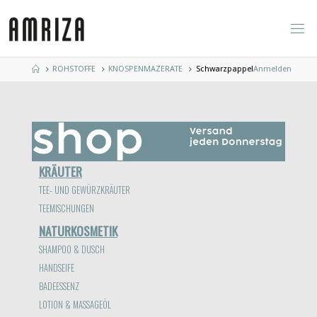
Zum
Inhalt
springen
Start
ROHSTOFFE
KNOSPENMAZERATE
Schwarzpappel
Anmelden
KRÄUTER
TEE- UND GEWÜRZKRÄUTER
TEEMISCHUNGEN
NATURKOSMETIK
SHAMPOO & DUSCH
HANDSEIFE
BADEESSENZ
LOTION & MASSAGEÖL