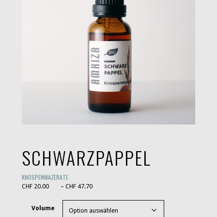
SCHWARZPAPPEL
KNOSPENMAZERATE
Preisspanne: CHF 20.00 bis CHF 47.70
CHF
20.00
–
CHF
47.70
Volume