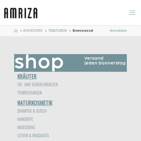
Zum
Inhalt
springen
Start
ROHSTOFFE
TINKTUREN
Brennnessel
Anmelden
KRÄUTER
TEE- UND GEWÜRZKRÄUTER
TEEMISCHUNGEN
NATURKOSMETIK
SHAMPOO & DUSCH
HANDSEIFE
BADEESSENZ
LOTION & MASSAGEÖL