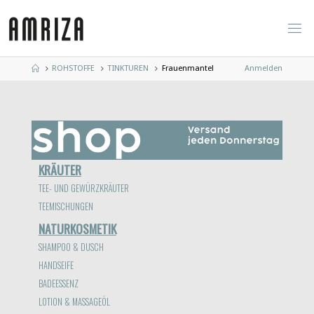
Zum
Inhalt
springen
Start
ROHSTOFFE
TINKTUREN
Frauenmantel
Anmelden
KRÄUTER
TEE- UND GEWÜRZKRÄUTER
TEEMISCHUNGEN
NATURKOSMETIK
SHAMPOO & DUSCH
HANDSEIFE
BADEESSENZ
LOTION & MASSAGEÖL