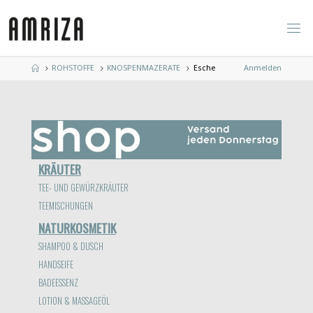
Zum
Inhalt
springen
Start
ROHSTOFFE
KNOSPENMAZERATE
Esche
Anmelden
KRÄUTER
TEE- UND GEWÜRZKRÄUTER
TEEMISCHUNGEN
NATURKOSMETIK
SHAMPOO & DUSCH
HANDSEIFE
BADEESSENZ
LOTION & MASSAGEÖL